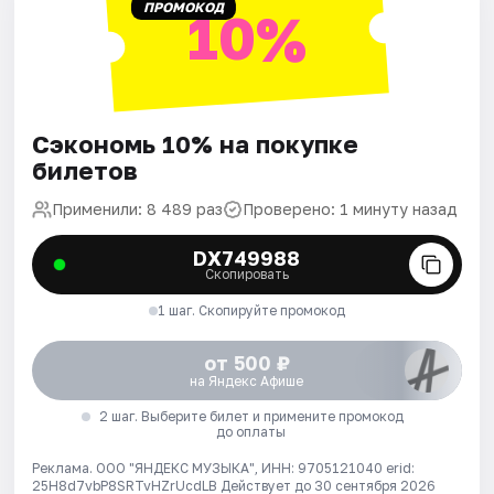
ПРОМОКОД
10%
Сэкономь 10% на покупке
билетов
Применили: 8 489 раз
Проверено: 1 минуту назад
DX749988
Скопировать
1 шаг. Скопируйте промокод
от 500 ₽
на Яндекс Афише
2 шаг. Выберите билет и примените промокод
до оплаты
Реклама. ООО "ЯНДЕКС МУЗЫКА", ИНН: 9705121040 erid:
25H8d7vbP8SRTvHZrUcdLB
Действует до 30 сентября 2026