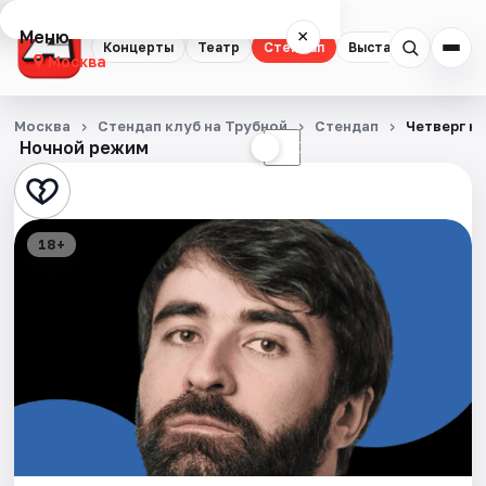
Меню
×
Концерты
Театр
Стендап
Выставки
Квест
Москва
Концерты
Москва
Стендап клуб на Трубной
Стендап
Четверг к
Ночной режим
☀
☾
Театр
Стендап
18+
Выставки
Квесты
Экскурсии
Спорт
События