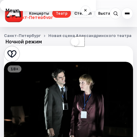
Меню
×
Концерты
Театр
Стендап
Выставки
Квест
Санкт-Петербург
Концерты
Санкт-Петербург
Новая сцена Александринского театра
Ночной режим
☀
☾
Театр
Стендап
18+
Выставки
Квесты
Экскурсии
Спорт
События