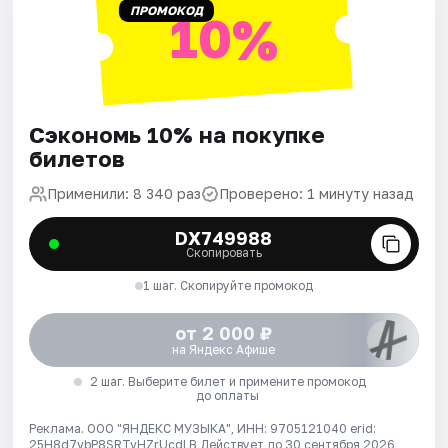
ПРОМОКОД
10%
Сэкономь 10% на покупке
билетов
Применили: 8 340 раз
Проверено: 1 минуту назад
DX749988
Скопировать
1 шаг. Скопируйте промокод
от 2 000 ₽
на Яндекс Афише
2 шаг. Выберите билет и примените промокод
до оплаты
Реклама. ООО "ЯНДЕКС МУЗЫКА", ИНН: 9705121040 erid:
25H8d7vbP8SRTvHZrUcdLB
Действует до 30 сентября 2026