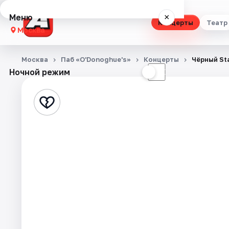
Меню
×
Концерты
Театр
Москва
Концерты
Москва
Паб «O'Donoghue's»
Концерты
Чёрный St
Ночной режим
☀
☾
Театр
Стендап
Выставки
Квесты
Экскурсии
Спорт
События