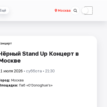
☀
☾
Москва
Ещё
Концерт
Чёрный Stand Up Концерт в
Москве
11 июля 2026
• суббота • 21:30
Город:
Москва
Площадка:
Паб «O'Donoghue's»