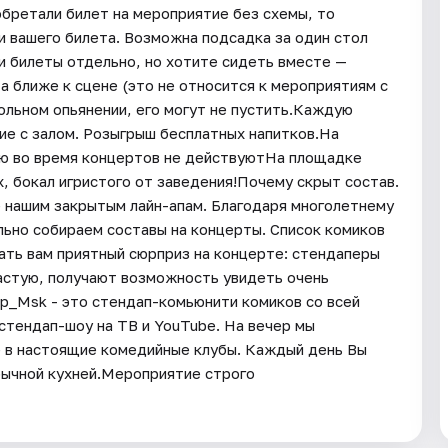
иобретали билет на мероприятие без схемы, то
и вашего билета. Возможна подсадка за один стол
ли билеты отдельно, но хотите сидеть вместе —
 ближе к сцене (это не относится к мероприятиям с
ольном опьянении, его могут не пустить.Каждую
е с залом. Розыгрыш бесплатных напитков.На
ню во время концертов не действуютНа площадке
, бокал игристого от заведения!Почему скрыт состав.
 нашим закрытым лайн-апам. Благодаря многолетнему
ьно собираем составы на концерты. Список комиков
ать вам приятный сюрприз на концерте: стендаперы
ачастую, получают возможность увидеть очень
Up_Msk - это стендап-комьюнити комиков со всей
 стендап-шоу на ТВ и YouTube. На вечер мы
е в настоящие комедийные клубы. Каждый день Вы
бычной кухней.Мероприятие строго