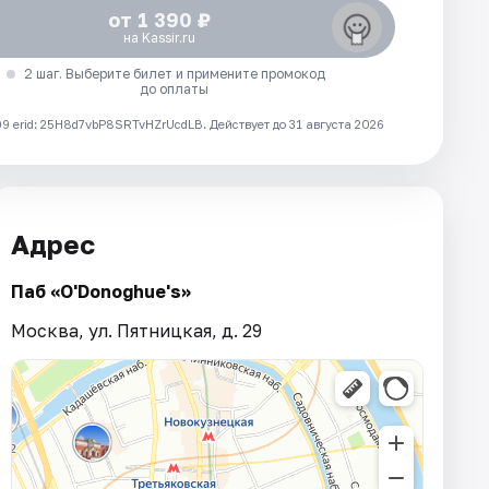
от 1 390 ₽
на Kassir.ru
2 шаг. Выберите билет и примените промокод
до оплаты
 erid: 25H8d7vbP8SRTvHZrUcdLB.
Действует до 31 августа 2026
Адрес
Паб «O'Donoghue's»
Москва, ул. Пятницкая, д. 29