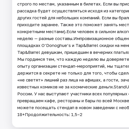
строго по местам, указанным в билетах. Если вы пр
рассадка будет осуществляться исходя из категори
других гостей для небольших компаний. Если вы бра
приходите заранее. Также это поможет занять места
конкретными местами).Если человек в сильном алког
неделю — разные составы.Импровизационное общени
площадках O’Donoghue’s и Tap&Barrel скидки на ме
Tap&Barrel девушкам, пришедшим в вечерних платьях
Мы гордимся тем, что каждую неделю вы доверяете
опыту организации стендап-мероприятий, мы тщател
держится в секрете не только для того, чтобы сдел
«не светят» лишний раз лица на афишах, а гости, з
известных комиков не за космические деньги.Stand
России. У нас выступают участники всех популярных
превращаем кафе, рестораны и бары по всей Москв
можете посещать стендап в новом заведении с нео
18+Продолжительность: 1,5–2