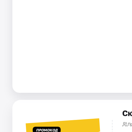
Города
Площадки
Артисты
Рейтинги
Ск
П
ПРОМОКОД