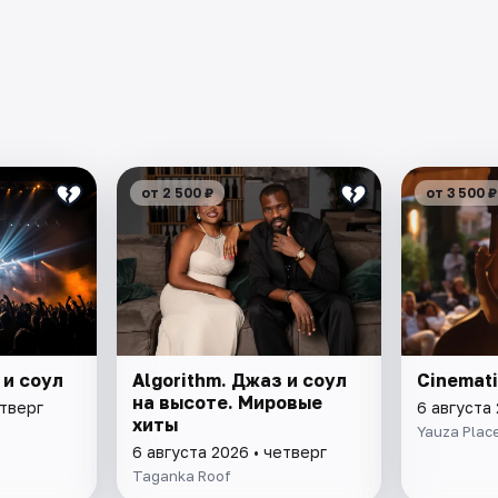
от 2 500 ₽
от 3 500 ₽
 и соул
Algorithm. Джаз и соул
Cinemati
на высоте. Мировые
етверг
6 августа 
хиты
Yauza Plac
6 августа 2026 • четверг
Taganka Roof