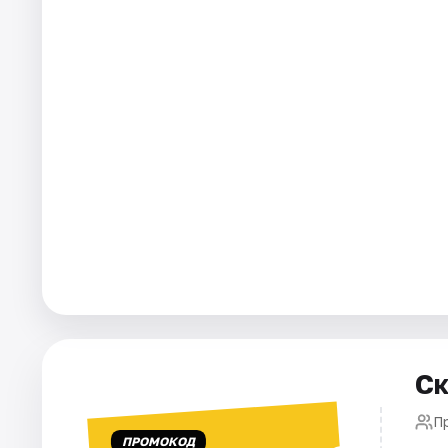
Города
Площадки
Артисты
Рейтинги
Ск
П
ПРОМОКОД