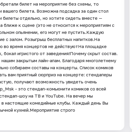
иобретали билет на мероприятие без схемы, то
и вашего билета. Возможна подсадка за один стол
ли билеты отдельно, но хотите сидеть вместе —
 ближе к сцене (это не относится к мероприятиям с
ольном опьянении, его могут не пустить.Каждую
е с залом. Розыгрыш бесплатных напитков.На
ню во время концертов не действуютНа площадке
, бокал игристого от заведения!Почему скрыт состав.
 нашим закрытым лайн-апам. Благодаря многолетнему
ьно собираем составы на концерты. Список комиков
ать вам приятный сюрприз на концерте: стендаперы
ачастую, получают возможность увидеть очень
Up_Msk - это стендап-комьюнити комиков со всей
 стендап-шоу на ТВ и YouTube. На вечер мы
е в настоящие комедийные клубы. Каждый день Вы
бычной кухней.Мероприятие строго