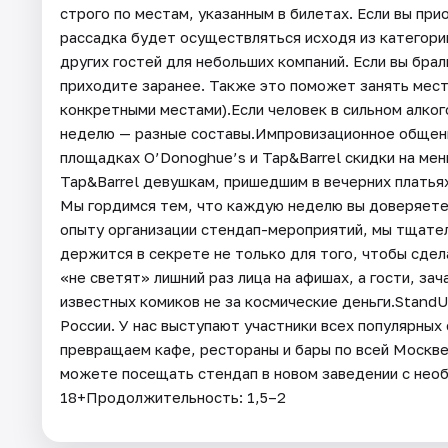
строго по местам, указанным в билетах. Если вы пр
рассадка будет осуществляться исходя из категори
других гостей для небольших компаний. Если вы бра
приходите заранее. Также это поможет занять места
конкретными местами).Если человек в сильном алког
неделю — разные составы.Импровизационное общени
площадках O’Donoghue’s и Tap&Barrel скидки на ме
Tap&Barrel девушкам, пришедшим в вечерних платьях
Мы гордимся тем, что каждую неделю вы доверяете
опыту организации стендап-мероприятий, мы тщател
держится в секрете не только для того, чтобы сдел
«не светят» лишний раз лица на афишах, а гости, з
известных комиков не за космические деньги.Stand
России. У нас выступают участники всех популярных
превращаем кафе, рестораны и бары по всей Москв
можете посещать стендап в новом заведении с нео
18+Продолжительность: 1,5–2