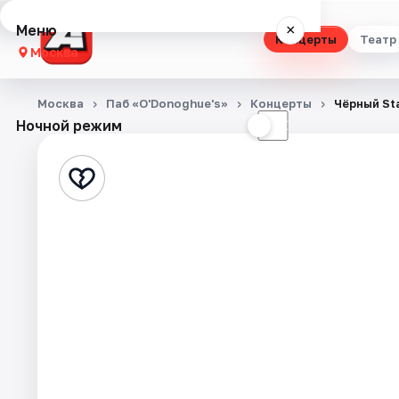
Меню
×
Концерты
Театр
Москва
Концерты
Москва
Паб «O'Donoghue's»
Концерты
Чёрный St
Ночной режим
☀
☾
Театр
Стендап
Выставки
Квесты
Экскурсии
Спорт
События