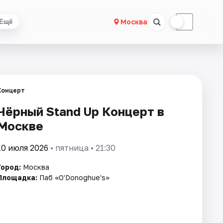
☀
☾
Москва
Ещё
Концерт
Чёрный Stand Up Концерт в
Москве
10 июля 2026
• пятница • 21:30
Город:
Москва
Площадка:
Паб «O'Donoghue's»