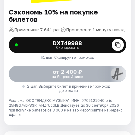
Сэкономь 10% на покупке
билетов
Применили: 7 641 раз
Проверено: 1 минуту назад
DX749988
Скопировать
1 шаг. Скопируйте промокод
от 2 400 ₽
на Яндекс Афише
2 шаг. Выберите билет и примените промокод
до оплаты
Реклама. ООО "ЯНДЕКС МУЗЫКА", ИНН: 9705121040 erid:
25H8d7vbP8SRTvHZrUcdLB
Действует до 30 сентября 2026
при покупке билетов от 3 000 ₽ на это мероприятие на Яндекс
Афише!