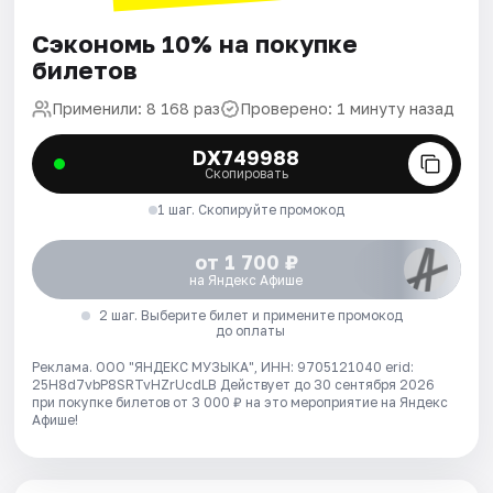
Сэкономь 10% на покупке
билетов
Применили: 8 168 раз
Проверено: 1 минуту назад
DX749988
Скопировать
1 шаг. Скопируйте промокод
от 1 700 ₽
на Яндекс Афише
2 шаг. Выберите билет и примените промокод
до оплаты
Реклама. ООО "ЯНДЕКС МУЗЫКА", ИНН: 9705121040 erid:
25H8d7vbP8SRTvHZrUcdLB
Действует до 30 сентября 2026
при покупке билетов от 3 000 ₽ на это мероприятие на Яндекс
Афише!