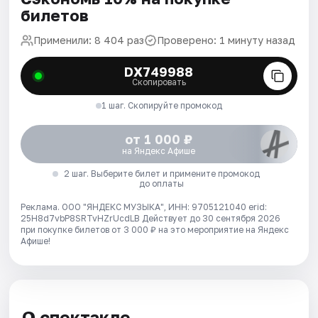
билетов
Применили: 8 404 раз
Проверено: 1 минуту назад
DX749988
Скопировать
1 шаг. Скопируйте промокод
от 1 000 ₽
на Яндекс Афише
2 шаг. Выберите билет и примените промокод
до оплаты
Реклама. ООО "ЯНДЕКС МУЗЫКА", ИНН: 9705121040 erid:
25H8d7vbP8SRTvHZrUcdLB
Действует до 30 сентября 2026
при покупке билетов от 3 000 ₽ на это мероприятие на Яндекс
Афише!
О спектакле