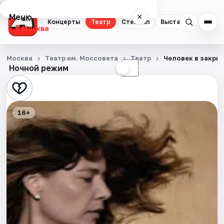
Меню
×
Концерты
Театр
Стендап
Выставки
Квест
Москва
Концерты
Москва
Театр им. Моссовета
Театр
Человек в закры
Ночной режим
☀
☾
Театр
Стендап
16+
Выставки
Квесты
Экскурсии
Спорт
События