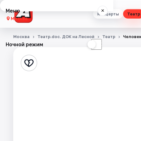
Меню
×
Концерты
Театр
Москва
Концерты
Москва
Театр.doc. ДОК на Лесной
Театр
Человек
Ночной режим
☀
☾
Театр
Стендап
Выставки
Квесты
Экскурсии
Спорт
События