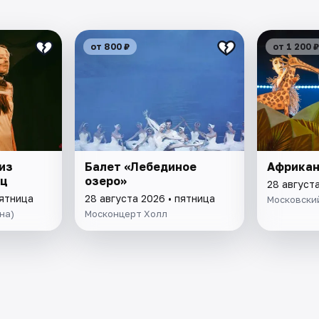
от 800 ₽
от 1 200 ₽
из
Балет «Лебединое
Африкан
ец
озеро»
28 августа
пятница
28 августа 2026 • пятница
Московский
на)
Москонцерт Холл