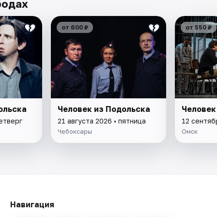
родах
от 600 ₽
от 550 ₽
ольска
Человек из Подольска
Человек
четверг
21 августа 2026 • пятница
12 сентяб
Чебоксары
Омск
Навигация