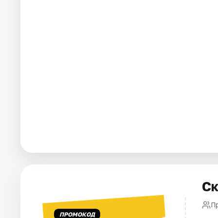
Города
Площадки
Артисты
Рейтинги
Ск
П
ПРОМОКОД