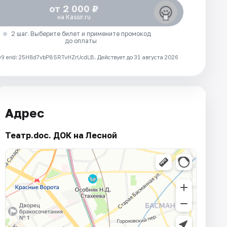
от 2 000 ₽
на Kassir.ru
2 шаг. Выберите билет и примените промокод
до оплаты
 erid: 25H8d7vbP8SRTvHZrUcdLB.
Действует до 31 августа 2026
Адрес
Театр.doc. ДОК на Лесной