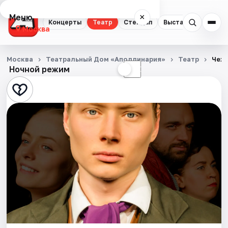
Меню
×
Концерты
Театр
Стендап
Выставки
Квест
Москва
Концерты
Москва
Театральный Дом «Аполлинария»
Театр
Чех
Ночной режим
☀
☾
Театр
Стендап
Выставки
Квесты
Экскурсии
Спорт
События