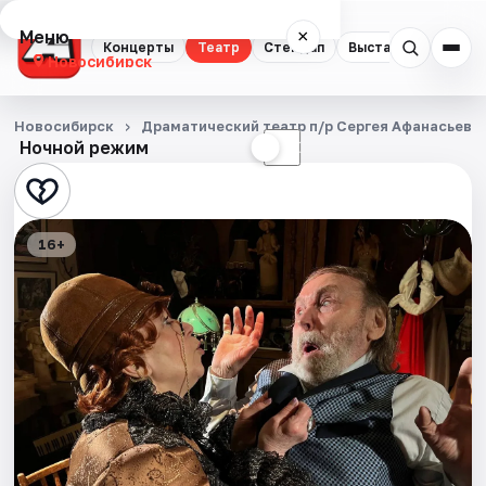
Меню
×
Концерты
Театр
Стендап
Выставки
Квест
Новосибирск
Концерты
Новосибирск
Драматический театр п/р Сергея Афанасьева
Ночной режим
☀
☾
Театр
Стендап
16+
Выставки
Квесты
Экскурсии
Спорт
События