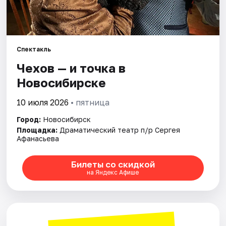
Города
Площадки
Спектакль
Чехов — и точка в
Артисты
Новосибирске
Рейтинги
10 июля 2026
• пятница
Город:
Новосибирск
Площадка:
Драматический театр п/р Сергея
Афанасьева
Билеты со скидкой
на Яндекс Афише