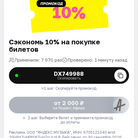
ПРОМОКОД
10%
Сэкономь 10% на покупке
билетов
Применили: 7 970 раз
Проверено: 1 минуту назад
DX749988
Скопировать
1 шаг. Скопируйте промокод
от 2 000 ₽
на Яндекс Афише
2 шаг. Выберите билет и примените промокод
до оплаты
Реклама. ООО "ЯНДЕКС МУЗЫКА", ИНН: 9705121040 erid:
25H8d7vbP8SRTvHZrUcdLB
Действует до 30 сентября 2026