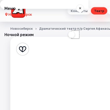
Меню
×
Концерты
Театр
Новосибирск
Концерты
Новосибирск
Драматический театр п/р Сергея Афанас
Ночной режим
☀
☾
Театр
Стендап
Выставки
Квесты
Экскурсии
Спорт
События