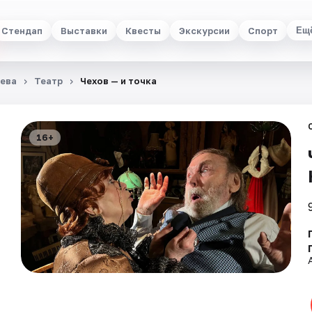
Стендап
Выставки
Квесты
Экскурсии
Спорт
Ещ
ьева
Театр
Чехов — и точка
16+