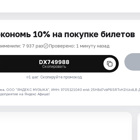
кономь 10% на покупке билетов
рименили: 7 937 раз
Проверено: 1 минуту назад
DX749988
Скопировать
1 шаг. Скопируйте промокод
ма. ООО "ЯНДЕКС МУЗЫКА", ИНН: 9705121040 erid: 25H8d7vbP8SRTvHZrUcdLB
ероприятие на Яндекс Афише!