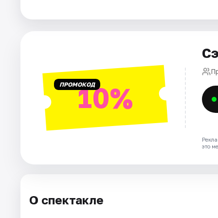
Города
Площадки
Сэ
Артисты
П
ПРОМОКОД
10%
Рейтинги
Рекла
это м
О спектакле