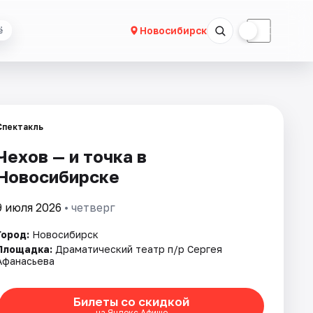
☀
☾
Новосибирск
ё
Спектакль
Чехов — и точка в
Новосибирске
9 июля 2026
• четверг
Город:
Новосибирск
Площадка:
Драматический театр п/р Сергея
Афанасьева
Билеты со скидкой
на Яндекс Афише