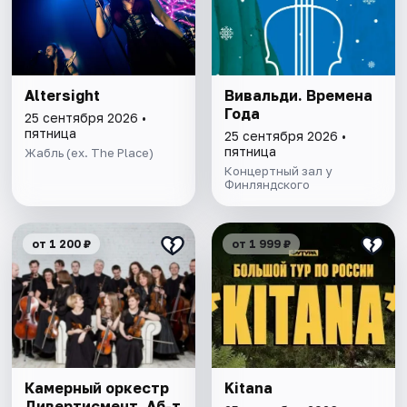
Altersight
Вивальди. Времена
Года
25 сентября 2026 •
пятница
25 сентября 2026 •
пятница
Жабль (ex. The Place)
Концертный зал у
Финляндского
от 1 200 ₽
от 1 999 ₽
Камерный оркестр
Kitana
Дивертисмент. Аб-т