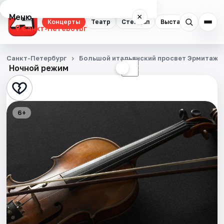
Меню
×
Концерты
Театр
Стендап
Выставки
Квест
Санкт-Петербург
Концерты
Санкт-Петербург
Большой итальянский просвет Эрмитажа
Ночной режим
☀
☾
Театр
Стендап
6+
Выставки
Квесты
Экскурсии
Спорт
События