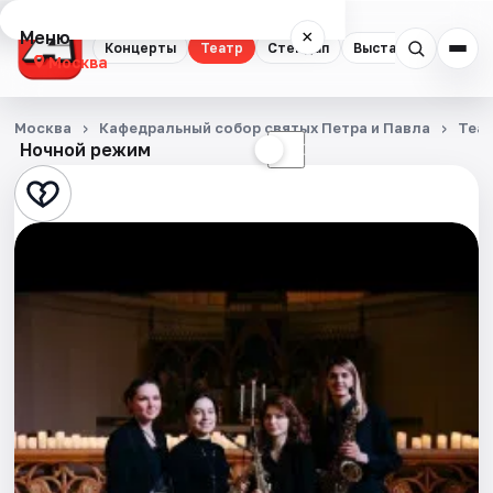
Меню
×
Концерты
Театр
Стендап
Выставки
Квест
Москва
Концерты
Москва
Кафедральный собор святых Петра и Павла
Теа
Ночной режим
☀
☾
Театр
Стендап
Выставки
Квесты
Экскурсии
Спорт
События