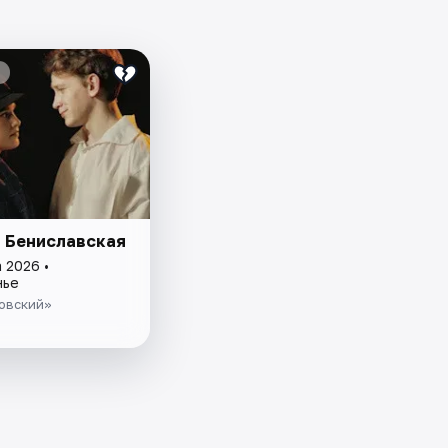
и Бениславская
 2026 •
нье
овский»