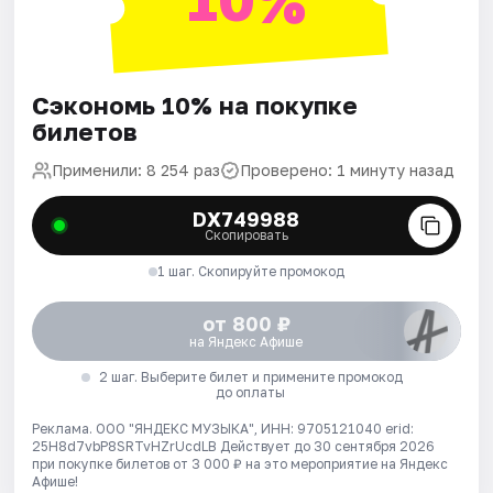
Сэкономь 10% на покупке
билетов
Применили: 8 254 раз
Проверено: 1 минуту назад
DX749988
Скопировать
1 шаг. Скопируйте промокод
от 800 ₽
на Яндекс Афише
2 шаг. Выберите билет и примените промокод
до оплаты
Реклама. ООО "ЯНДЕКС МУЗЫКА", ИНН: 9705121040 erid:
25H8d7vbP8SRTvHZrUcdLB
Действует до 30 сентября 2026
при покупке билетов от 3 000 ₽ на это мероприятие на Яндекс
Афише!