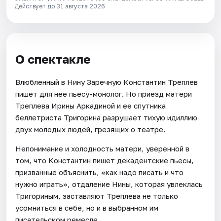
Действует до 31 августа 2026
О спектакле
Влюбленный в Нину Заречную Константин Треплев
пишет для нее пьесу-монолог. Но приезд матери
Треплева Ирины Аркадиной и ее спутника
беллетриста Тригорина разрушает тихую идиллию
двух молодых людей, грезящих о театре.
Непонимание и холодность матери, уверенной в
том, что Константин пишет декадентские пьесы,
призванные объяснить, «как надо писать и что
нужно играть», отдаление Нины, которая увлеклась
Тригориным, заставляют Треплева не только
усомниться в себе, но и в выбранном им
писательском ремесле.