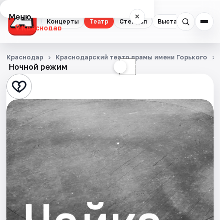
Меню
×
Концерты
Театр
Стендап
Выставки
Квест
Краснодар
Концерты
Краснодар
Краснодарский театр драмы имени Горького
Ночной режим
☀
☾
Театр
Стендап
Выставки
Квесты
Экскурсии
Спорт
События