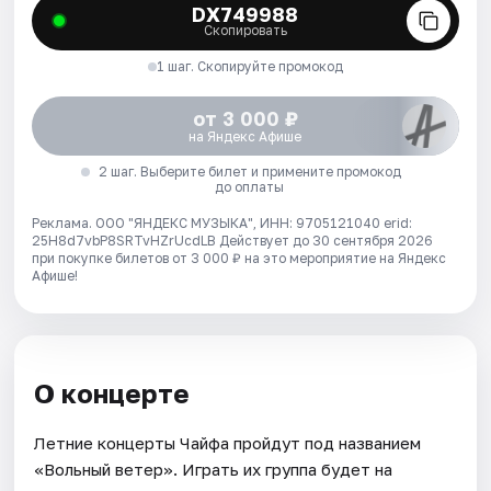
DX749988
Скопировать
1 шаг. Скопируйте промокод
от 3 000 ₽
на Яндекс Афише
2 шаг. Выберите билет и примените промокод
до оплаты
Реклама. ООО "ЯНДЕКС МУЗЫКА", ИНН: 9705121040 erid:
25H8d7vbP8SRTvHZrUcdLB
Действует до 30 сентября 2026
при покупке билетов от 3 000 ₽ на это мероприятие на Яндекс
Афише!
О концерте
Летние концерты Чайфа пройдут под названием
«Вольный ветер». Играть их группа будет на