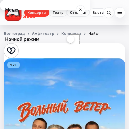
Меню
×
Концерты
Театр
Стендап
Выставки
Квест
Волгоград
Концерты
Волгоград
Амфитеатр
Концерты
Чайф
Ночной режим
☀
☾
Театр
Стендап
12+
Выставки
Квесты
Экскурсии
Спорт
События