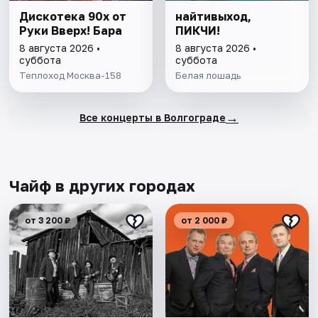
Дискотека 90х от
найтивыход,
Руки Вверх! Бара
ПИКЧИ!
8 августа 2026 •
8 августа 2026 •
суббота
суббота
Теплоход Москва-158
Белая лошадь
→
Все концерты в Волгограде
Чайф в других городах
от 3 200 ₽
от 2 000 ₽