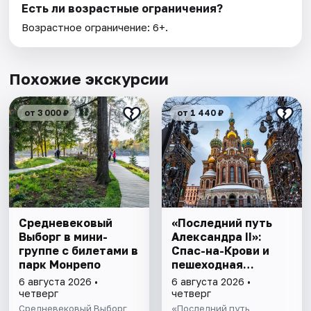
Есть ли возрастные ограничения?
Возрастное ограничение: 6+.
Похожие экскурсии
от 3 000 ₽
от 1 440 ₽
Cредневековый
«Последний путь
Выборг в мини-
Александра II»:
группе c билетами в
Спас-на-Крови и
парк Монрепо
пешеходная
прогулка
6 августа 2026 •
6 августа 2026 •
четверг
четверг
Средневековый Выборг,
«Последний путь