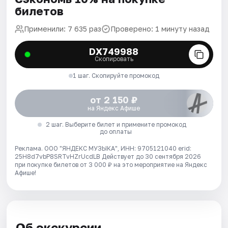
билетов
Применили: 7 635 раз
Проверено: 1 минуту назад
DX749988
Скопировать
1 шаг. Скопируйте промокод
от 2 150 ₽
на Яндекс Афише
2 шаг. Выберите билет и примените промокод
до оплаты
Реклама. ООО "ЯНДЕКС МУЗЫКА", ИНН: 9705121040 erid:
25H8d7vbP8SRTvHZrUcdLB
Действует до 30 сентября 2026
при покупке билетов от 3 000 ₽ на это мероприятие на Яндекс
Афише!
Об экскурсии