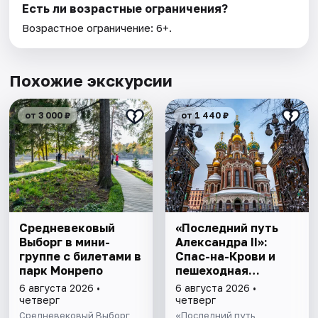
Есть ли возрастные ограничения?
Возрастное ограничение: 6+.
Похожие экскурсии
от 3 000 ₽
от 1 440 ₽
Cредневековый
«Последний путь
Выборг в мини-
Александра II»:
группе c билетами в
Спас-на-Крови и
парк Монрепо
пешеходная
прогулка
6 августа 2026 •
6 августа 2026 •
четверг
четверг
Средневековый Выборг,
«Последний путь