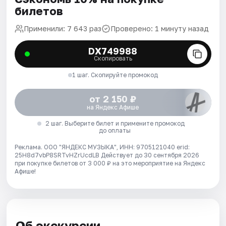
билетов
Применили: 7 643 раз
Проверено: 1 минуту назад
DX749988
Скопировать
1 шаг. Скопируйте промокод
от 2 150 ₽
на Яндекс Афише
2 шаг. Выберите билет и примените промокод
до оплаты
Реклама. ООО "ЯНДЕКС МУЗЫКА", ИНН: 9705121040 erid:
25H8d7vbP8SRTvHZrUcdLB
Действует до 30 сентября 2026
при покупке билетов от 3 000 ₽ на это мероприятие на Яндекс
Афише!
Об экскурсии