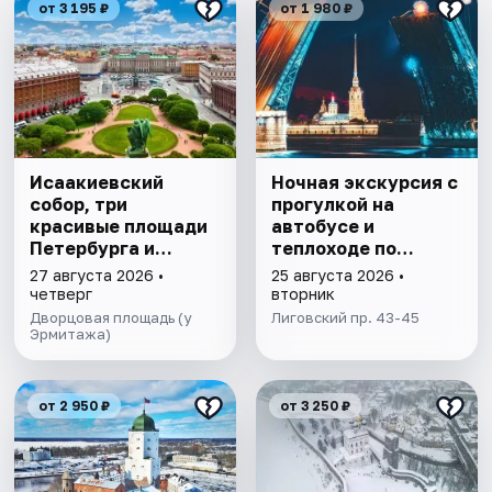
от 3 195 ₽
от 1 980 ₽
Исаакиевский
Ночная экскурсия с
собор, три
прогулкой на
красивые площади
автобусе и
Петербурга и
теплоходе по
подъём на
Петербургу
27 августа 2026 •
25 августа 2026 •
колоннаду в мини-
четверг
вторник
группе
Дворцовая площадь (у
Лиговский пр. 43-45
Эрмитажа)
от 2 950 ₽
от 3 250 ₽