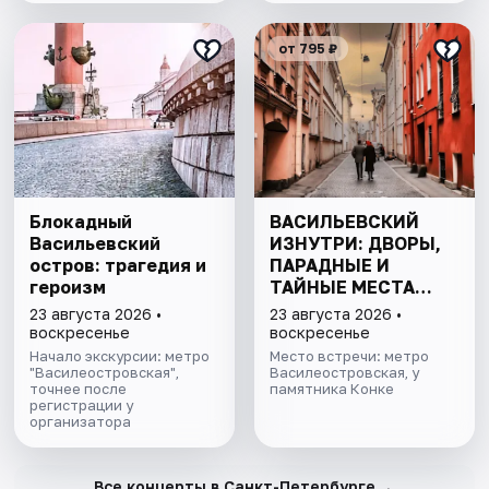
от 795 ₽
Блокадный
ВАСИЛЬЕВСКИЙ
Васильевский
ИЗНУТРИ: ДВОРЫ,
остров: трагедия и
ПАРАДНЫЕ И
героизм
ТАЙНЫЕ МЕСТА
ОСТРОВА
23 августа 2026 •
23 августа 2026 •
воскресенье
воскресенье
Начало экскурсии: метро
Место встречи: метро
"Василеостровская",
Василеостровская, у
точнее после
памятника Конке
регистрации у
организатора
→
Все концерты в Санкт-Петербурге