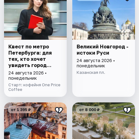
Квест по метро
Великий Новгород -
Петербурга: для
истоки Руси
тех, кто хочет
24 августа 2026 •
увидеть город
понедельник
иначе
Казанская пл.
24 августа 2026 •
понедельник
Старт: кофейня One Price
Coffee
от 1 395 ₽
от 8 000 ₽