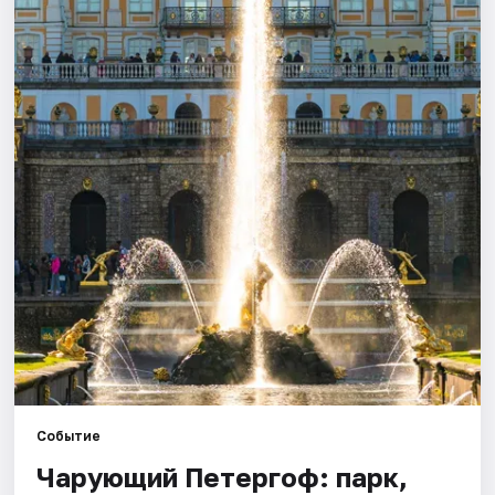
Города
Площадки
Артисты
Рейтинги
Событие
Чарующий Петергоф: парк,