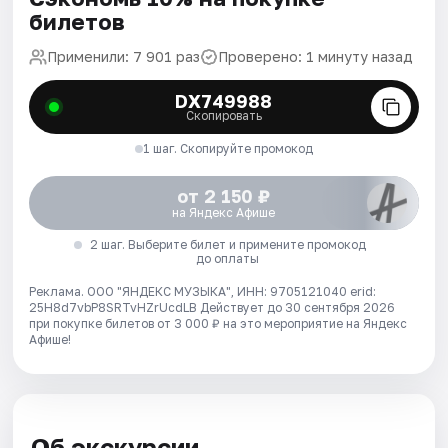
билетов
Применили: 7 901 раз
Проверено: 1 минуту назад
DX749988
Скопировать
1 шаг. Скопируйте промокод
от 2 150 ₽
на Яндекс Афише
2 шаг. Выберите билет и примените промокод
до оплаты
Реклама. ООО "ЯНДЕКС МУЗЫКА", ИНН: 9705121040 erid:
25H8d7vbP8SRTvHZrUcdLB
Действует до 30 сентября 2026
при покупке билетов от 3 000 ₽ на это мероприятие на Яндекс
Афише!
Об экскурсии