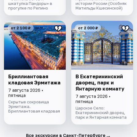
шкатулка Пандоры» в
истории России (Особняк
прогулке по Репино
Матильды Кшесинской)
от 2 100 ₽
от 2 000 ₽
Бриллиантовая
В Екатерининский
кладовая Эрмитажа
дворец, парк и
Янтарную комнату
7 августа 2026 •
пятница
7 августа 2026 •
пятница
Скрытые сокровища
Эрмитажа.
Царское Село:
Бриллиантовая кладовая
Екатерининский дворец,
парк и Янтарная комната
→
Все экскурсии в Санкт-Петербурге