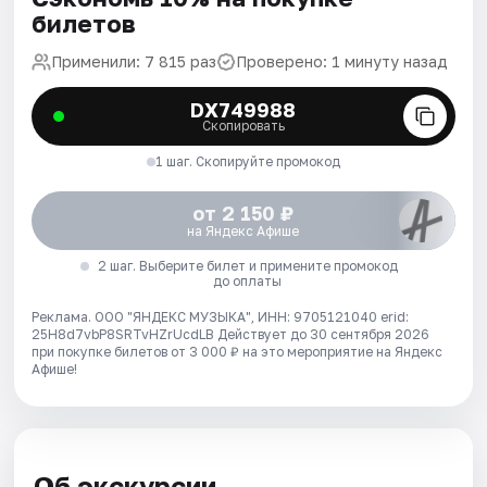
билетов
Применили: 7 815 раз
Проверено: 1 минуту назад
DX749988
Скопировать
1 шаг. Скопируйте промокод
от 2 150 ₽
на Яндекс Афише
2 шаг. Выберите билет и примените промокод
до оплаты
Реклама. ООО "ЯНДЕКС МУЗЫКА", ИНН: 9705121040 erid:
25H8d7vbP8SRTvHZrUcdLB
Действует до 30 сентября 2026
при покупке билетов от 3 000 ₽ на это мероприятие на Яндекс
Афише!
Об экскурсии