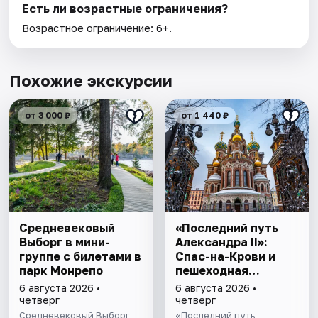
Есть ли возрастные ограничения?
Возрастное ограничение: 6+.
Похожие экскурсии
от 3 000 ₽
от 1 440 ₽
Cредневековый
«Последний путь
Выборг в мини-
Александра II»:
группе c билетами в
Спас-на-Крови и
парк Монрепо
пешеходная
прогулка
6 августа 2026 •
6 августа 2026 •
четверг
четверг
Средневековый Выборг,
«Последний путь