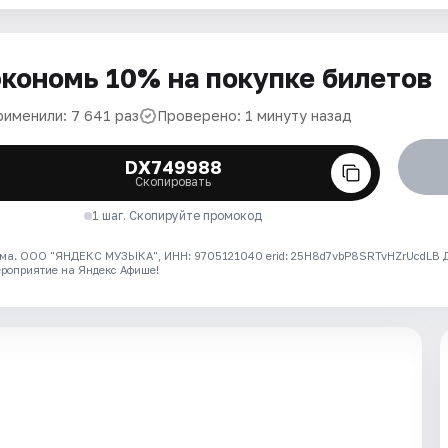
кономь 10% на покупке билетов
рименили: 7 641 раз
Проверено: 1 минуту назад
DX749988
Скопировать
1 шаг. Скопируйте промокод
ма. ООО "ЯНДЕКС МУЗЫКА", ИНН: 9705121040 erid: 25H8d7vbP8SRTvHZrUcdLB
ероприятие на Яндекс Афише!