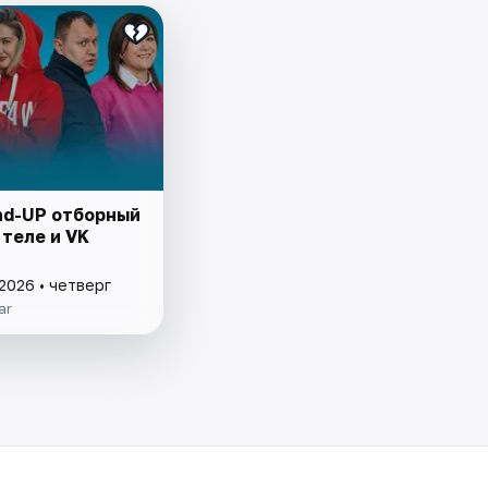
nd-UP отборный
теле и VK
2026 • четверг
ar