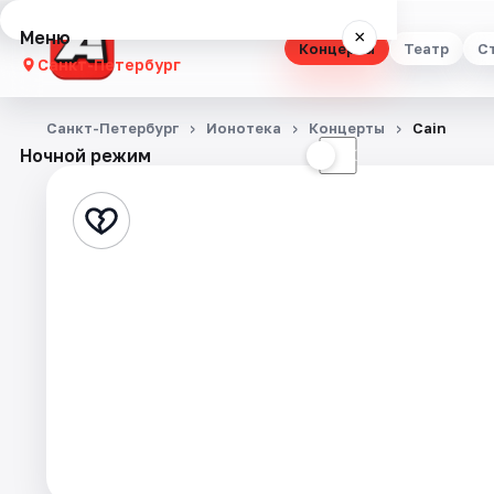
Меню
×
Концерты
Театр
С
Санкт-Петербург
Концерты
Санкт-Петербург
Ионотека
Концерты
Cain
Ночной режим
☀
☾
Театр
Стендап
Выставки
Квесты
Экскурсии
Спорт
События