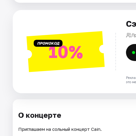
Города
Сэ
Площадки
П
ПРОМОКОД
10%
Артисты
Рейтинги
Рекла
это м
О концерте
Приглашаем на сольный концерт Cain.