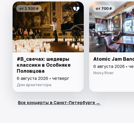
от 1 500 ₽
от 700 ₽
#В_свечах: шедевры
Atomic Jam Ban
классики в Особняке
6 августа 2026 • ч
Половцова
Noisy River
6 августа 2026 • четверг
Дом архитектора
→
Все концерты в Санкт-Петербурге