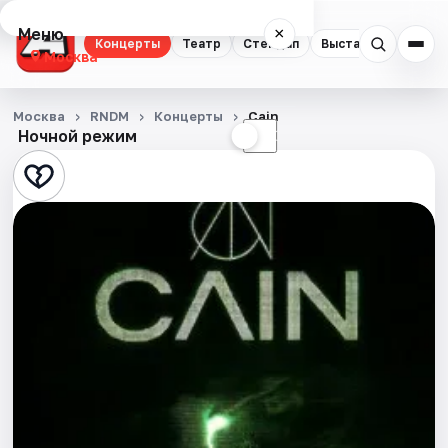
Меню
×
Концерты
Театр
Стендап
Выставки
Квест
Москва
Концерты
Москва
RNDM
Концерты
Cain
Ночной режим
☀
☾
Театр
Стендап
Выставки
Квесты
Экскурсии
Спорт
События