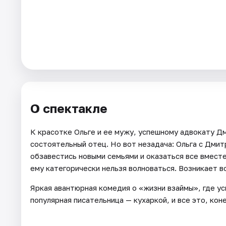
Города
Площадки
Артисты
Рейтинги
О спектакле
К красотке Ольге и ее мужу, успешному адвокату Д
состоятельный отец. Но вот незадача: Ольга с Дмит
обзавестись новыми семьями и оказаться все вмест
ему категорически нельзя волноваться. Возникает в
Яркая авантюрная комедия о «жизни взаймы», где у
популярная писательница — кухаркой, и все это, кон