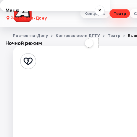
Меню
×
Концерты
Театр
С
Ростов-на-Дону
Концерты
Ростов-на-Дону
Конгресс-холл ДГТУ
Театр
Быв
Ночной режим
☀
☾
Театр
Стендап
Выставки
Квесты
Экскурсии
Спорт
События