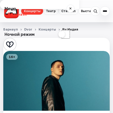
Меню
×
Концерты
Театр
Стендап
Выставки
Спорт
Барнаул
Концерты
Барнаул
Dvor
Концерты
By Индия
Ночной режим
☀
☾
Театр
Стендап
16+
Выставки
Спорт
События
Города