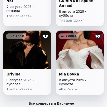
NЮ
GRIVINA в Горном
Алтае!
7 августа 2026 •
пятница
8 августа 2026 •
суббота
The Bar «XXXX»
THE BAR "XXXX"
от 1 200 ₽
от 2 000 ₽
Grivina
Mia Boyka
8 августа 2026 •
8 августа 2026 •
суббота
суббота
The Bar «XXXX»
Altai Palace
→
Все концерты в Барнауле