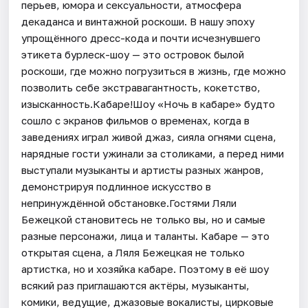
перьев, юмора и сексуальности, атмосфера
декаданса и винтажной роскоши. В нашу эпоху
упрощённого дресс-кода и почти исчезнувшего
этикета бурлеск-шоу — это островок былой
роскоши, где можно погрузиться в жизнь, где можно
позволить себе экстравагантность, кокетство,
изысканность.Кабаре!Шоу «Ночь в кабаре» будто
сошло с экранов фильмов о временах, когда в
заведениях играл живой джаз, сияла огнями сцена,
нарядные гости ужинали за столиками, а перед ними
выступали музыканты и артисты разных жанров,
демонстрируя подлинное искусство в
непринуждённой обстановке.Гостями Ляли
Бежецкой становитесь не только вы, но и самые
разные персонажи, лица и таланты. Кабаре — это
открытая сцена, а Ляля Бежецкая не только
артистка, но и хозяйка кабаре. Поэтому в её шоу
всякий раз приглашаются актёры, музыканты,
комики, ведущие, джазовые вокалисты, цирковые