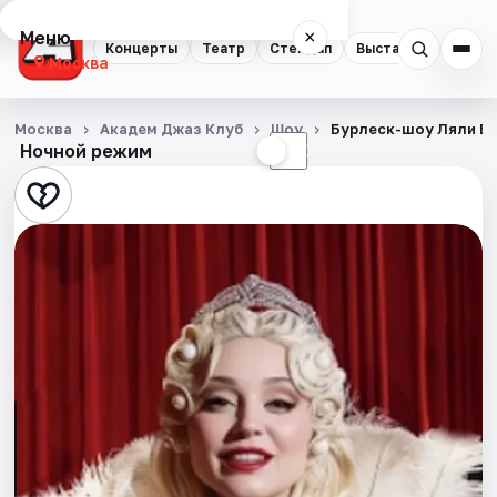
Меню
×
Концерты
Театр
Стендап
Выставки
Квест
Москва
Концерты
Москва
Академ Джаз Клуб
Шоу
Бурлеск-шоу Ляли Бе
Ночной режим
☀
☾
Театр
Стендап
Выставки
Квесты
Экскурсии
Спорт
События