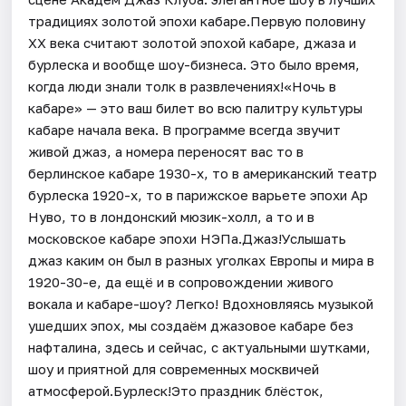
традициях золотой эпохи кабаре.Первую половину
ХХ века считают золотой эпохой кабаре, джаза и
бурлеска и вообще шоу-бизнеса. Это было время,
когда люди знали толк в развлечениях!«Ночь в
кабаре» — это ваш билет во всю палитру культуры
кабаре начала века. В программе всегда звучит
живой джаз, а номера переносят вас то в
берлинское кабаре 1930-х, то в американский театр
бурлеска 1920-х, то в парижское варьете эпохи Ар
Нуво, то в лондонский мюзик-холл, а то и в
московское кабаре эпохи НЭПа.Джаз!Услышать
джаз каким он был в разных уголках Европы и мира в
1920-30-е, да ещё и в сопровождении живого
вокала и кабаре-шоу? Легко! Вдохновляясь музыкой
ушедших эпох, мы создаём джазовое кабаре без
нафталина, здесь и сейчас, с актуальными шутками,
шоу и приятной для современных москвичей
атмосферой.Бурлеск!Это праздник блёсток,