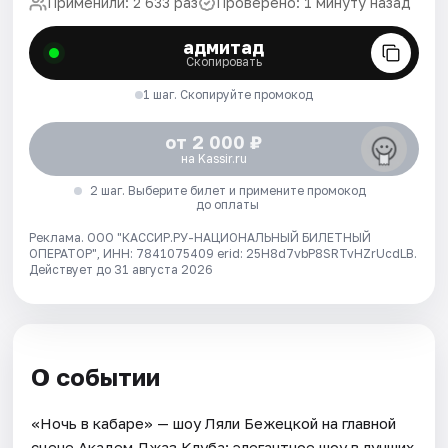
Применили: 2 633 раз
Проверено: 1 минуту назад
адмитад
Скопировать
1 шаг. Скопируйте промокод
от 2 000 ₽
на Kassir.ru
2 шаг. Выберите билет и примените промокод
до оплаты
Реклама. ООО "КАССИР.РУ-НАЦИОНАЛЬНЫЙ БИЛЕТНЫЙ
ОПЕРАТОР", ИНН: 7841075409 erid: 25H8d7vbP8SRTvHZrUcdLB.
Действует до 31 августа 2026
О событии
«Ночь в кабаре» — шоу Ляли Бежецкой на главной
сцене Академ Джаз Клуба: элегантное шоу в лучших