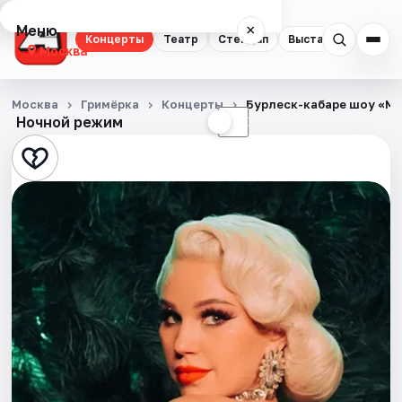
Меню
×
Концерты
Театр
Стендап
Выставки
Квест
Москва
Концерты
Москва
Гримёрка
Концерты
Бурлеск-кабаре шоу «М
Ночной режим
☀
☾
Театр
Стендап
Выставки
Квесты
Экскурсии
Спорт
События