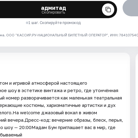
адмитад
Скопировать
1 шаг. Скопируйте промокод
ма. ООО "КАССИР.РУ-НАЦИОНАЛЬНЫЙ БИЛЕТНЫЙ ОПЕРАТОР", ИНН: 7841075409
ртом и игривой атмосферой настоящего
ое шоу в эстетике винтажа и ретро, где утончённая
дый номер разворачивается как маленькая театральная
еркающие костюмы, харизматичные артистки и дух
мелого.На welcome джазовый вокал в живом
ий вечера.Дресс-код: вечерние образы, блеск, перья,
о шоу — 20:00Мадам Бум приглашает вас в мир, где
забываемый