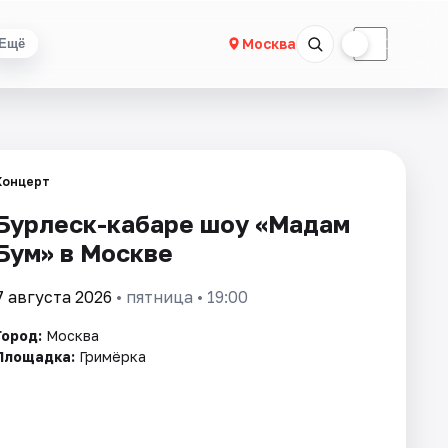
☀
☾
Москва
Ещё
Концерт
Бурлеск-кабаре шоу «Мадам
Бум» в Москве
7 августа 2026
• пятница • 19:00
Город:
Москва
Площадка:
Гримёрка