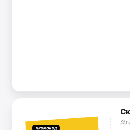
Города
Площадки
Артисты
Рейтинги
Ск
П
ПРОМОКОД