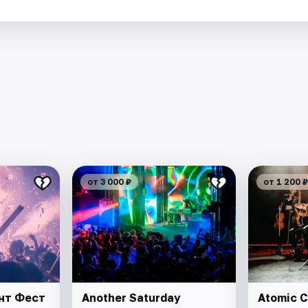
.
от 3 000 ₽
от 1 200 ₽
ант Фест
Another Saturday
Atomic C