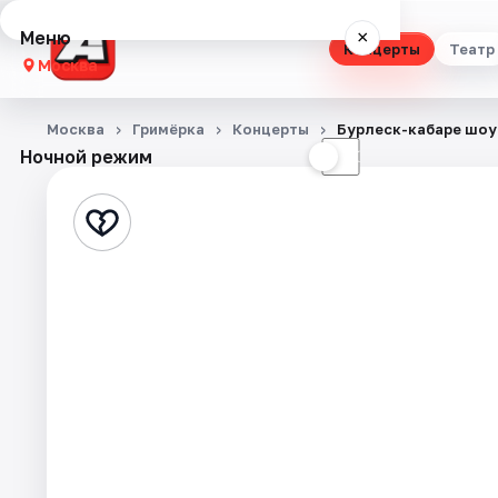
Меню
×
Концерты
Театр
Москва
Концерты
Москва
Гримёрка
Концерты
Бурлеск-кабаре шоу
Ночной режим
☀
☾
Театр
Стендап
Выставки
Квесты
Экскурсии
Спорт
События