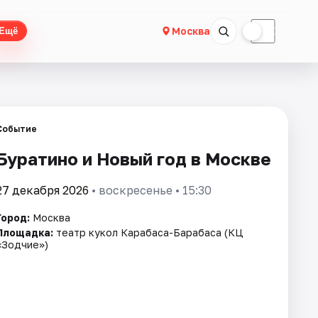
☀
☾
Москва
Ещё
Событие
Буратино и Новый год в Москве
27 декабря 2026
• воскресенье • 15:30
Город:
Москва
Площадка:
театр кукол Карабаса-Барабаса (КЦ
«Зодчие»)