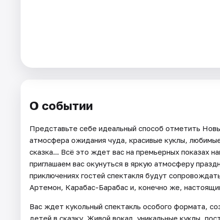
Города
Площадки
Артисты
Рейтинги
О событии
Представьте себе идеальный способ отметить Новый
атмосфера ожидания чуда, красивые куклы, любимы
сказка... Всё это ждет вас на премьерных показах н
приглашаем вас окунуться в яркую атмосферу праздн
приключениях гостей спектакля будут сопровождать
Артемон, Карабас-Барабас и, конечно же, настоящ
Вас ждет кукольный спектакль особого формата, со
детей в сказку. Живой вокал, уникальные куклы, по