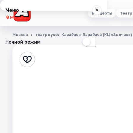
Меню
×
Концерты
Театр
Москва
Концерты
Москва
театр кукол Карабаса-Барабаса (КЦ «Зодчие»)
Ночной режим
☀
☾
Театр
Стендап
Выставки
Квесты
Экскурсии
Спорт
События