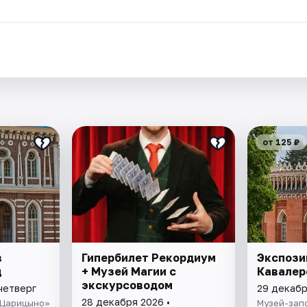
.
от 125 ₽
в
Гипербилет Рекордиум
Экспози
ц
+ Музей Магии с
Кавалер
экскурсоводом
четверг
29 декабр
28 декабря 2026 •
«Царицыно»
Музей-зап