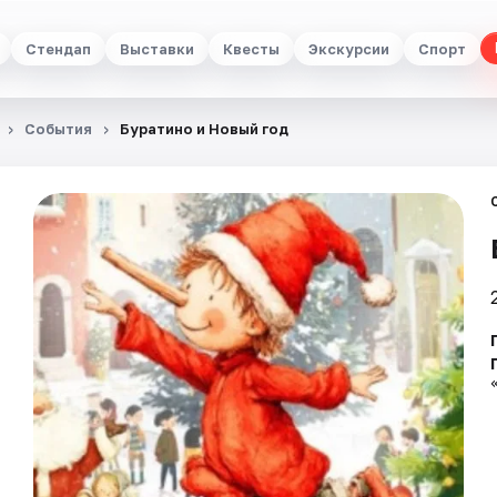
Стендап
Выставки
Квесты
Экскурсии
Спорт
События
Буратино и Новый год