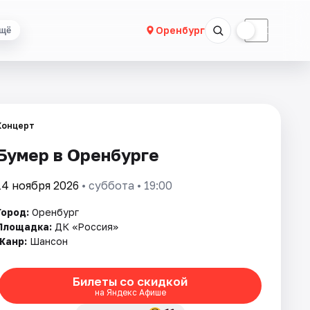
☀
☾
Оренбург
щё
Концерт
Бумер в Оренбурге
14 ноября 2026
• суббота • 19:00
Город:
Оренбург
Площадка:
ДК «Россия»
Жанр:
Шансон
Билеты со скидкой
на Яндекс Афише