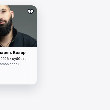
марян. Базар
 2026 • суббота
рсово поле»