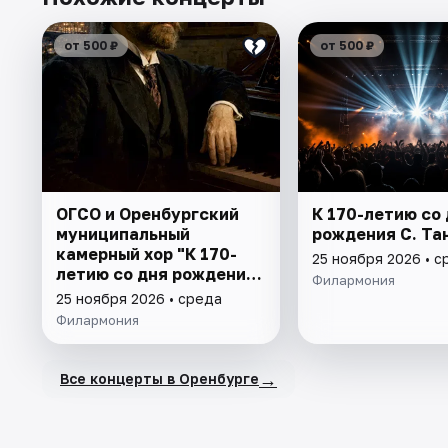
от 500 ₽
от 500 ₽
ОГСО и Оренбургский
К 170-летию со
муниципальный
рождения С. Та
камерный хор "К 170-
25 ноября 2026 • с
летию со дня рождения
Филармония
С.Танеева"
25 ноября 2026 • среда
Филармония
→
Все концерты в Оренбурге