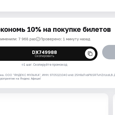
кономь 10% на покупке билетов
рименили: 7 968 раз
Проверено: 1 минуту назад
DX749988
Скопировать
1 шаг. Скопируйте промокод
ма. ООО "ЯНДЕКС МУЗЫКА", ИНН: 9705121040 erid: 25H8d7vbP8SRTvHZrUcdLB
ероприятие на Яндекс Афише!