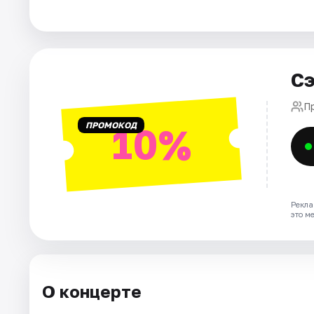
Города
Площадки
Сэ
Артисты
П
ПРОМОКОД
10%
Рейтинги
Рекла
это м
О концерте