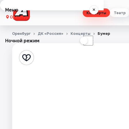
Меню
×
Концерты
Театр
Оренбург
Концерты
Оренбург
ДК «Россия»
Концерты
Бумер
Ночной режим
☀
☾
Театр
Стендап
Выставки
Квесты
Экскурсии
Спорт
События