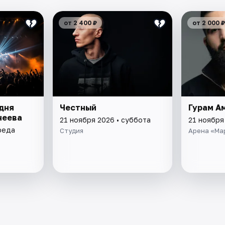
от 2 400 ₽
от 2 000 ₽
 дня
Честный
Гурам А
неева
21 ноября 2026 • суббота
21 ноября
реда
Студия
Арена «Ма