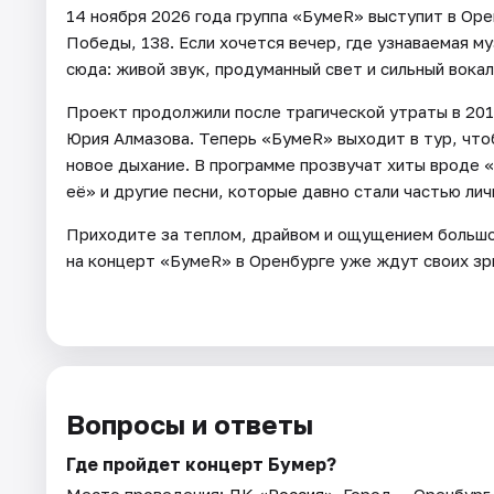
14 ноября 2026 года группа «БумеR» выступит в Оре
Победы, 138. Если хочется вечер, где узнаваемая му
сюда: живой звук, продуманный свет и сильный вока
Проект продолжили после трагической утраты в 201
Юрия Алмазова. Теперь «БумеR» выходит в тур, что
новое дыхание. В программе прозвучат хиты вроде 
её» и другие песни, которые давно стали частью лич
Приходите за теплом, драйвом и ощущением большог
на концерт «БумеR» в Оренбурге уже ждут своих зр
Вопросы и ответы
Где пройдет концерт Бумер?
Место проведения:
ДК «Россия»
. Город — Оренбург.