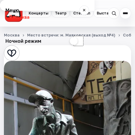
Меню
×
Концерты
Театр
Стендап
Выставки
Квест
Москва
Концерты
Москва
Место встречи: м. Маяковская (выход №4)
Собы
Ночной режим
☀
☾
Театр
Стендап
Выставки
Квесты
Экскурсии
Спорт
События