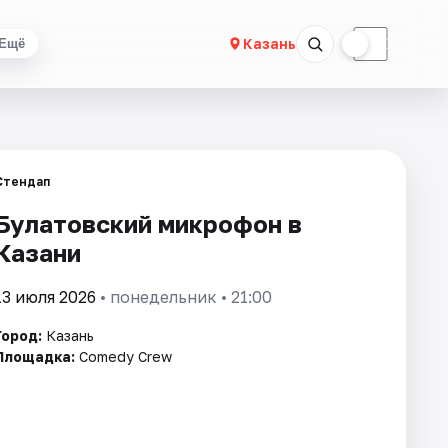
☀
☾
Казань
Ещё
Стендап
Булатовский микрофон в
Казани
13 июля 2026
• понедельник • 21:00
Город:
Казань
Площадка:
Comedy Crew