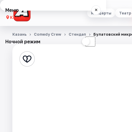
Меню
×
Концерты
Театр
Казань
Концерты
Казань
Comedy Crew
Стендап
Булатовский мик
Ночной режим
☀
☾
Театр
Стендап
Выставки
Квесты
Экскурсии
Спорт
События