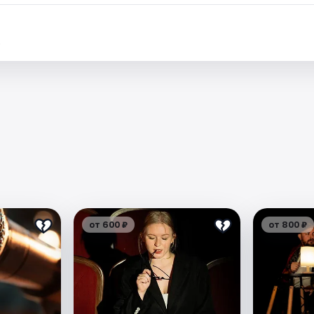
.
от 600 ₽
от 800 ₽