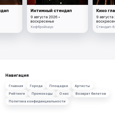
ндап
Интимный стендап
Кино гл
9 августа 2026 •
9 августа 
воскресенье
воскресе
я
Хофбройхаус
Стендап-б
Навигация
Главная
Города
Площадки
Артисты
Рейтинги
Промокоды
О нас
Возврат билетов
Политика конфиденциальности