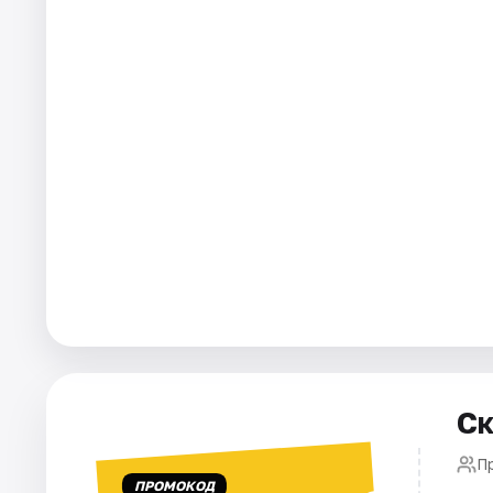
Города
Площадки
Артисты
Рейтинги
Ск
П
ПРОМОКОД