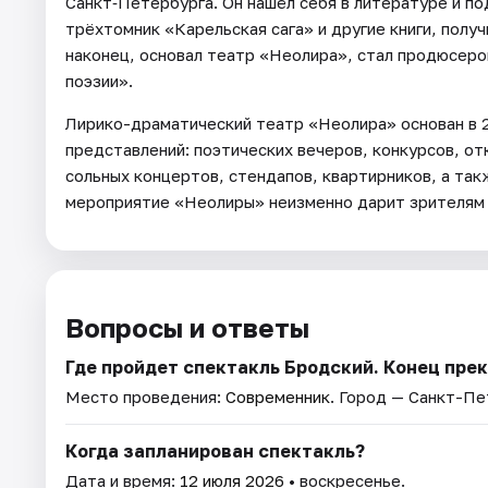
Санкт‑Петербурга. Он нашёл себя в литературе и п
трёхтомник «Карельская сага» и другие книги, полу
наконец, основал театр «Неолира», стал продюсеро
поэзии».
Лирико-драматический театр «Неолира» основан в 2
представлений: поэтических вечеров, конкурсов, от
сольных концертов, стендапов, квартирников, а та
мероприятие «Неолиры» неизменно дарит зрителям 
Вопросы и ответы
Где пройдет спектакль Бродский. Конец прек
Место проведения:
Современник
. Город — Санкт-Пе
Когда запланирован спектакль?
Дата и время:
12 июля 2026
• воскресенье.