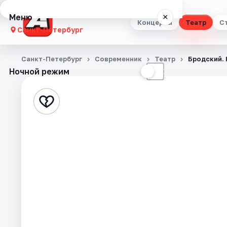
Меню
×
Концерты
Театр
С
Санкт-Петербург
Концерты
Санкт-Петербург
Современник
Театр
Бродский. 
Ночной режим
☀
☾
Театр
Стендап
Выставки
Квесты
Экскурсии
Спорт
События