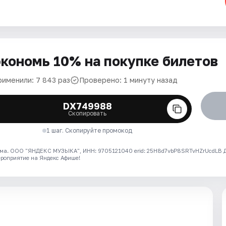
кономь 10% на покупке билетов
рименили: 7 843 раз
Проверено: 1 минуту назад
DX749988
Скопировать
1 шаг. Скопируйте промокод
ма. ООО "ЯНДЕКС МУЗЫКА", ИНН: 9705121040 erid: 25H8d7vbP8SRTvHZrUcdLB
ероприятие на Яндекс Афише!