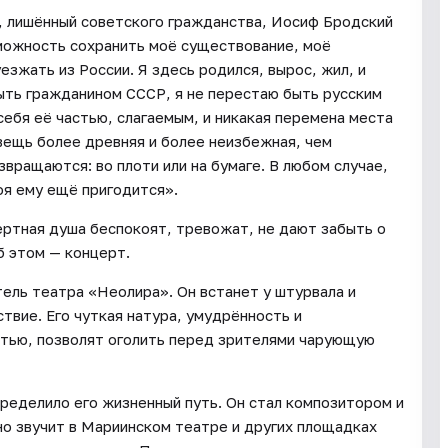
е, лишённый советского гражданства, Иосиф Бродский
зможность сохранить моё существование, моё
езжать из России. Я здесь родился, вырос, жил, и
быть гражданином СССР, я не перестаю быть русским
себя её частью, слагаемым, и никакая перемена места
вещь более древняя и более неизбежная, чем
звращаются: во плоти или на бумаге. В любом случае,
оя ему ещё пригодится».
мертная душа беспокоят, тревожат, не дают забыть о
б этом — концерт.
ель театра «Неолира». Он встанет у штурвала и
твие. Его чуткая натура, умудрённость и
стью, позволят оголить перед зрителями чарующую
пределило его жизненный путь. Он стал композитором и
но звучит в Мариинском театре и других площадках