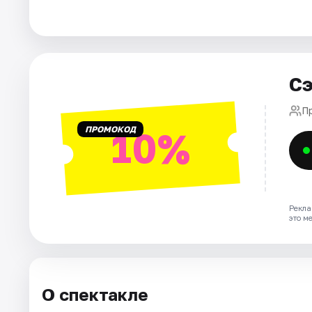
Города
Площадки
Сэ
Артисты
П
ПРОМОКОД
10%
Рейтинги
Рекла
это м
О спектакле