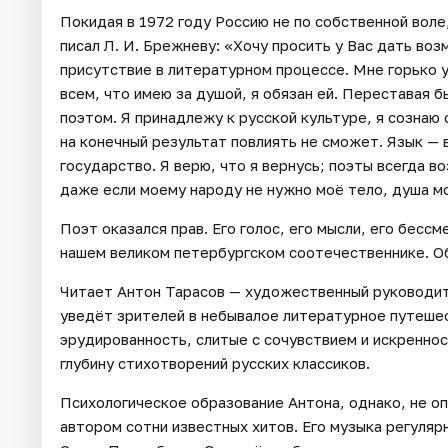
Покидая в 1972 году Россию не по собственной вол
писал Л. И. Брежневу: «Хочу просить у Вас дать во
присутствие в литературном процессе. Мне горько у
всем, что имею за душой, я обязан ей. Переставая 
поэтом. Я принадлежу к русской культуре, я сознаю 
на конечный результат повлиять не сможет. Язык — 
государство. Я верю, что я вернусь; поэты всегда во
даже если моему народу не нужно моё тело, душа м
Поэт оказался прав. Его голос, его мысли, его бесс
нашем великом петербургском соотечественнике. О
Читает Антон Тарасов — художественный руководит
уведёт зрителей в небывалое литературное путешес
эрудированность, слитые с сочувствием и искренно
глубину стихотворений русских классиков.
Психологическое образование Антона, однако, не о
автором сотни известных хитов. Его музыка регуляр