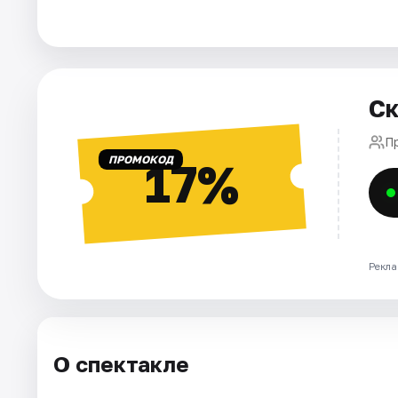
Города
Площадки
Ск
Артисты
П
ПРОМОКОД
17%
Рейтинги
Рекла
О спектакле