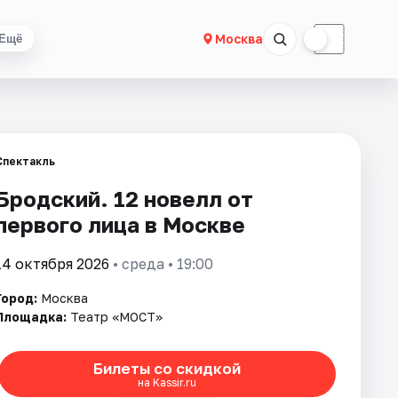
☀
☾
Москва
Ещё
Спектакль
Бродский. 12 новелл от
первого лица в Москве
14 октября 2026
• среда • 19:00
Город:
Москва
Площадка:
Театр «МОСТ»
Билеты со скидкой
на Kassir.ru