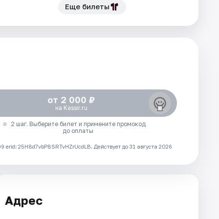
Еще билеты
от 2 000 ₽
на Kassir.ru
2 шаг. Выберите билет и примените промокод
до оплаты
 erid: 25H8d7vbP8SRTvHZrUcdLB.
Действует до 31 августа 2026
Адрес