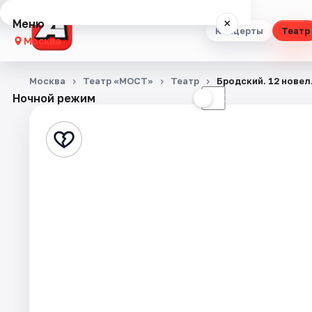
Меню
×
Концерты
Театр
Москва
Концерты
Москва
Театр «МОСТ»
Театр
Бродский. 12 новел
Ночной режим
☀
☾
Театр
Стендап
Выставки
Квесты
Экскурсии
Спорт
События