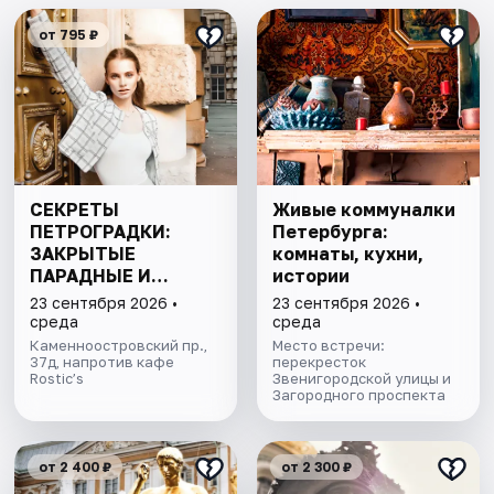
от 795 ₽
СЕКРЕТЫ
Живые коммуналки
ПЕТРОГРАДКИ:
Петербурга:
ЗАКРЫТЫЕ
комнаты, кухни,
ПАРАДНЫЕ И
истории
ДВОРЫ-КОЛОДЦЫ
23 сентября 2026 •
23 сентября 2026 •
среда
среда
Каменноостровский пр.,
Место встречи:
37д, напротив кафе
перекресток
Rostic’s
Звенигородской улицы и
Загородного проспекта
от 2 400 ₽
от 2 300 ₽