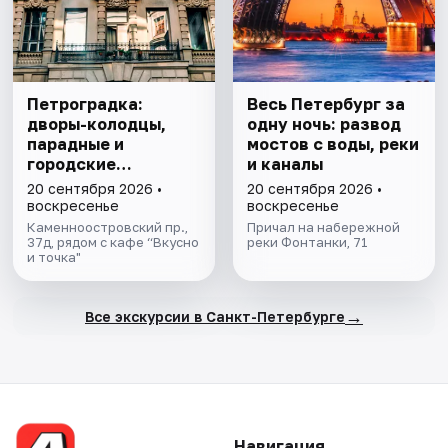
Петроградка:
Весь Петербург за
дворы-колодцы,
одну ночь: развод
парадные и
мостов с воды, реки
городские
и каналы
редкости
20 сентября 2026 •
20 сентября 2026 •
воскресенье
воскресенье
Каменноостровский пр.,
Причал на набережной
37д, рядом с кафе “Вкусно
реки Фонтанки, 71
и точка"
→
Все экскурсии в Санкт-Петербурге
Навигация