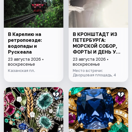
В Карелию на
В КРОНШТАДТ ИЗ
ретропоезде:
ПЕТЕРБУРГА:
водопады и
МОРСКОЙ СОБОР,
Рускеала
ФОРТЫ И ДЕНЬ У
ФИНСКОГО ЗАЛИВА.
23 августа 2026 •
23 августа 2026 •
ВСЁ ВКЛЮЧЕНО
воскресенье
воскресенье
Казанская пл.
Место встречи:
Дворцовая площадь, 4