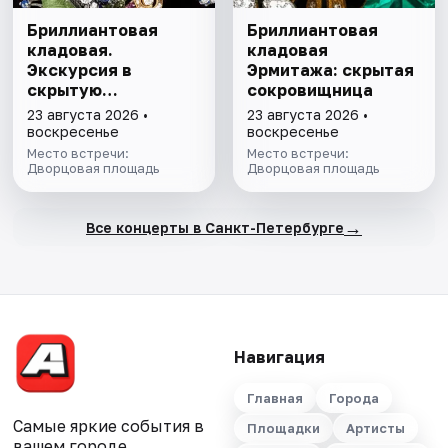
Бриллиантовая
Бриллиантовая
кладовая.
кладовая
Экскурсия в
Эрмитажа: скрытая
скрытую
сокровищница
сокровищницу
23 августа 2026 •
23 августа 2026 •
Эрмитажа с
воскресенье
воскресенье
билетом в музей
Место встречи:
Место встречи:
Дворцовая площадь
Дворцовая площадь
→
Все концерты в Санкт-Петербурге
Навигация
Главная
Города
Самые яркие события в
Площадки
Артисты
вашем городе.