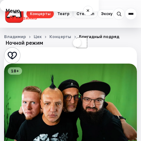
Меню
×
Концерты
Театр
Стендап
Экскурсии
Владимир
Концерты
Владимир
Цех
Концерты
Бригадный подряд
Ночной режим
☀
☾
Театр
Стендап
18+
Экскурсии
События
Города
Площадки