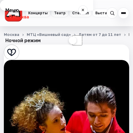
Меню
×
Концерты
Театр
Стендап
Выставки
Квест
Москва
Концерты
Москва
МТЦ «Вишневый сад»
Детям от 7 до 11 лет
Б
Ночной режим
☀
☾
Театр
Стендап
Выставки
Квесты
Экскурсии
Спорт
События