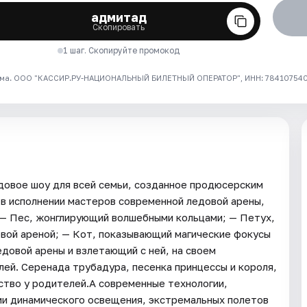
адмитад
Скопировать
1 шаг. Скопируйте промокод
ма. ООО "КАССИР.РУ-НАЦИОНАЛЬНЫЙ БИЛЕТНЫЙ ОПЕРАТОР", ИНН: 7841075409
довое шоу для всей семьи, созданное продюсерским
, в исполнении мастеров современной ледовой арены,
 — Пес, жонглирующий волшебными кольцами; — Петух,
вой ареной; — Кот, показывающий магические фокусы
довой арены и взлетающий с ней, на своем
лей. Серенада трубадура, песенка принцессы и короля,
ство у родителей.А современные технологии,
нии динамического освещения, экстремальных полетов