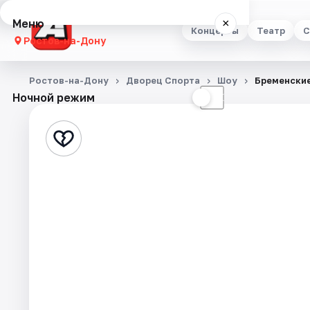
Меню
×
Концерты
Театр
С
Ростов-на-Дону
Концерты
Ростов-на-Дону
Дворец Спорта
Шоу
Бременски
Ночной режим
☀
☾
Театр
Стендап
Выставки
Квесты
Экскурсии
Спорт
События