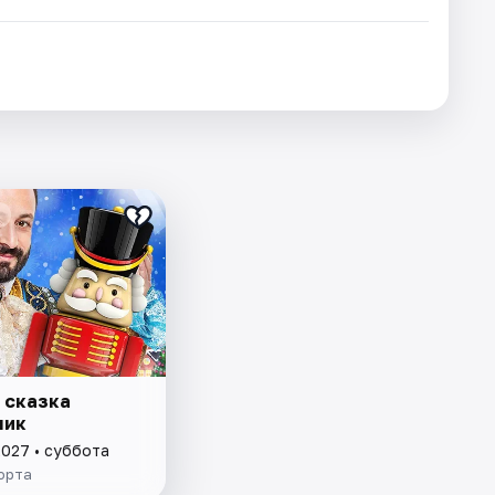
 сказка
чик
2027 • суббота
орта