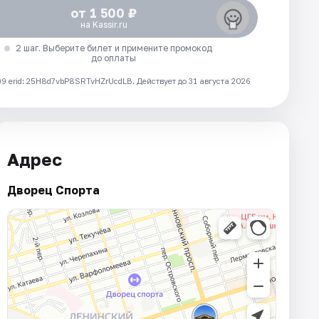
от 1 500 ₽
на Kassir.ru
2 шаг. Выберите билет и примените промокод
до оплаты
 erid: 25H8d7vbP8SRTvHZrUcdLB.
Действует до 31 августа 2026
Адрес
Дворец Спорта