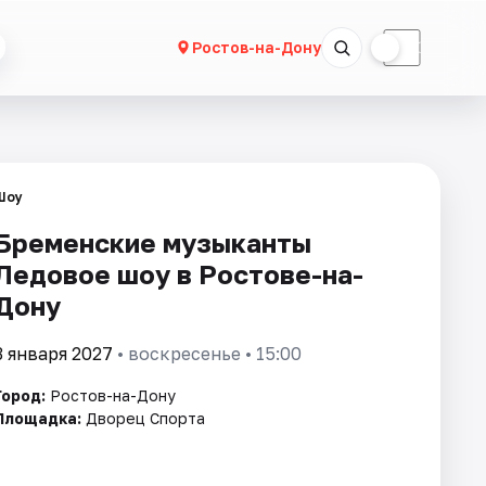
☀
☾
Ростов-на-Дону
Шоу
Бременские музыканты
Ледовое шоу в Ростове-на-
Дону
3 января 2027
• воскресенье • 15:00
Город:
Ростов-на-Дону
Площадка:
Дворец Спорта