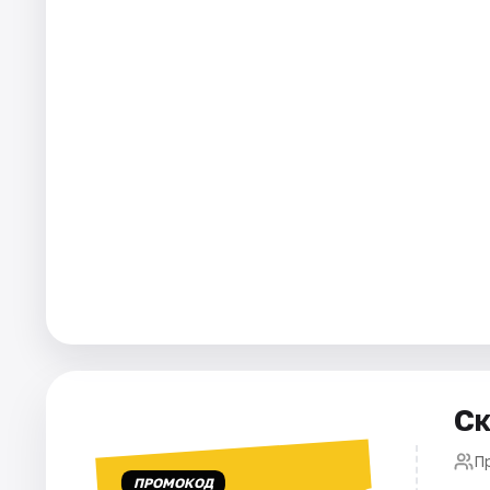
Города
Площадки
Артисты
Рейтинги
Ск
П
ПРОМОКОД