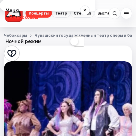
Меню
×
Концерты
Театр
Стендап
Выставки
Экску
Чебоксары
Концерты
Чебоксары
Чувашский государственный театр оперы и бал
Ночной режим
☀
☾
Театр
Стендап
Выставки
Экскурсии
События
Города