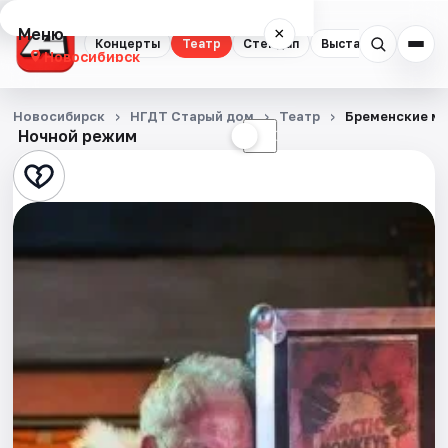
Меню
×
Концерты
Театр
Стендап
Выставки
Квест
Новосибирск
Концерты
Новосибирск
НГДТ Старый дом
Театр
Бременские му
Ночной режим
☀
☾
Театр
Стендап
Выставки
Квесты
Экскурсии
Спорт
События