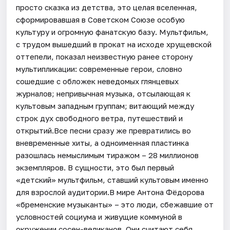
просто сказка из детства, это целая вселенная,
сформировавшая в Советском Союзе особую
культуру и огромную фанатскую базу. Мультфильм,
с трудом вышедший в прокат на исходе хрущевской
оттепели, показал неизвестную ранее сторону
мультипликации: современные герои, словно
сошедшие с обложек неведомых глянцевых
журналов; непривычная музыка, отсылающая к
культовым западным группам; витающий между
строк дух свободного ветра, путешествий и
открытий.Все песни сразу же превратились во
вневременные хиты, а одноименная пластинка
разошлась немыслимым тиражом – 28 миллионов
экземпляров. В сущности, это был первый
«детский» мультфильм, ставший культовым именно
для взрослой аудитории.В мире Антона Фёдорова
«бременские музыканты» – это люди, сбежавшие от
условностей социума и живущие коммуной в
окружении сосен-великанов. Они считают себя