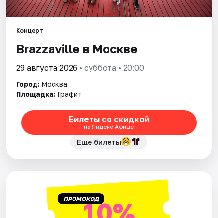
Города
Концерт
Brazzaville в Москве
Площадки
29 августа 2026
• суббота • 20:00
Артисты
Город:
Москва
Рейтинги
Площадка:
Графит
Билеты со скидкой
на Яндекс Афише
Еще билеты
ПРОМОКОД
10%