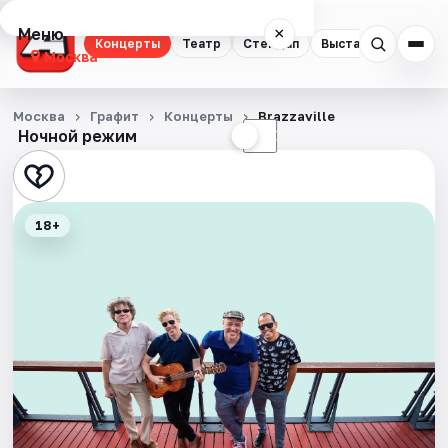
Меню
×
Концерты
Театр
Стендап
Выставки
Квест
Москва
Концерты
Москва
Графит
Концерты
Brazzaville
Ночной режим
☀
☾
Театр
Стендап
18+
Выставки
Квесты
Экскурсии
Спорт
События