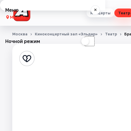
Меню
×
Концерты
Театр
Москва
Концерты
Москва
Киноконцертный зал «Эльдар»
Театр
Бра
Ночной режим
☀
☾
Театр
Стендап
Выставки
Квесты
Экскурсии
Спорт
События