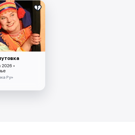
лутовка
 2026 •
нье
ка Ру»