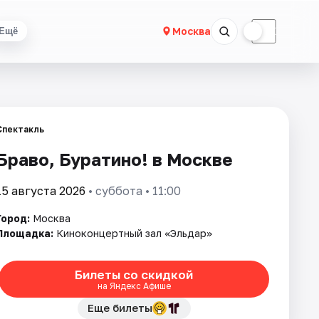
☀
☾
Москва
Ещё
Спектакль
Браво, Буратино! в Москве
15 августа 2026
• суббота • 11:00
Город:
Москва
Площадка:
Киноконцертный зал «Эльдар»
Билеты со скидкой
на Яндекс Афише
Еще билеты