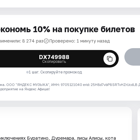
кономь 10% на покупке билетов
рименили: 8 274 раз
Проверено: 1 минуту назад
DX749988
Скопировать
1 шаг. Скопируйте промокод
ма. ООО "ЯНДЕКС МУЗЫКА", ИНН: 9705121040 erid: 25H8d7vbP8SRTvHZrUcdLB
ероприятие на Яндекс Афише!
иключениях Буратино, Дуремара, лисы Алисы, кота