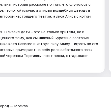
ельная история расскажет о том, что случилось с
шел золотой ключик и открыл волшебную дверцу в
ректором настоящего театра, а лиса Алиса с котом
 В сказке дети – это не только зрители, но и
щенного тому, как смышленый Буратино заставил
ка кота Базилио и хитрую лису Алису – играть по его
которые примеряют на себя роли заботливого папы
ой черепахи Тортиллы, поют песни, отгадывают
 Город — Москва.