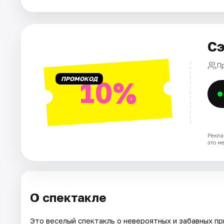
Города
Сэ
Площадки
П
Артисты
ПРОМОКОД
10%
Рейтинги
Рекла
это м
О спектакле
Это веселый спектакль о невероятных и забавных пр