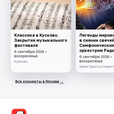
Классика в Кусково.
Легенды мирово
Закрытие музыкального
в сиянии свечей
фестиваля
Симфонически
оркестром Рад
6 сентября 2026 •
«Орфей»
воскресенье
6 сентября 2026 •
воскресенье
Кусково
Храм Христа Спасит
→
Все концерты в Москве