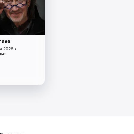
тяев
я 2026 •
нье