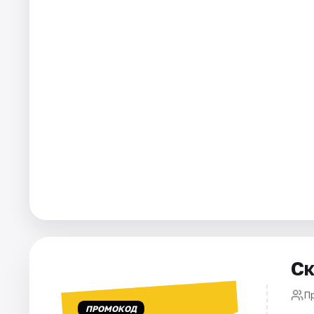
Города
Площадки
Артисты
Рейтинги
Ск
П
ПРОМОКОД