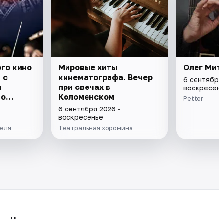
го кино
Мировые хиты
Олег Ми
 с
кинематографа. Вечер
6 сентябр
м
при свечах в
воскресе
ио
Коломенском
Petter
6 сентября 2026 •
воскресенье
еля
Театральная хоромина