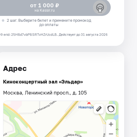
от 1 000 ₽
на Kassir.ru
2 шаг. Выберите билет и примените промокод
до оплаты
 erid: 25H8d7vbP8SRTvHZrUcdLB.
Действует до 31 августа 2026
Адрес
Киноконцертный зал «Эльдар»
Москва, Ленинский просп., д. 105