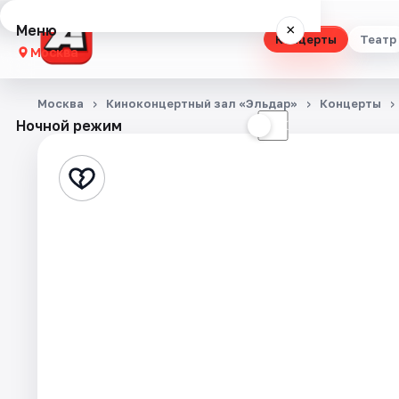
Меню
×
Концерты
Театр
Москва
Концерты
Москва
Киноконцертный зал «Эльдар»
Концерты
Ночной режим
☀
☾
Театр
Стендап
Выставки
Квесты
Экскурсии
Спорт
События