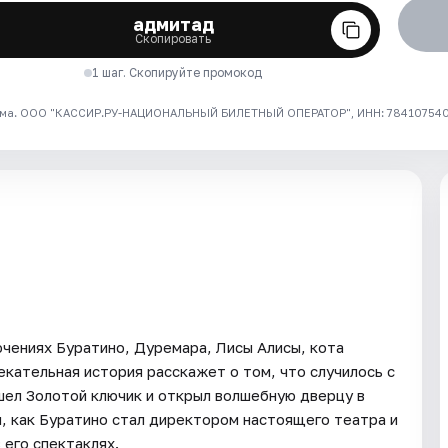
адмитад
Скопировать
1 шаг. Скопируйте промокод
ма. ООО "КАССИР.РУ-НАЦИОНАЛЬНЫЙ БИЛЕТНЫЙ ОПЕРАТОР", ИНН: 7841075409
ючениях Буратино, Дуремара, Лисы Алисы, кота
екательная история расскажет о том, что случилось с
ашел Золотой ключик и открыл волшебную дверцу в
м, как Буратино стал директором настоящего театра и
 его спектаклях.