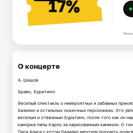
17%
Рекла
О концерте
А. Шишов
Браво, Буратино!
Веселый спектакль о невероятных и забавных прикл
Базилио и остальных сказочных персонажах. Это увл
весёлым и отважным Буратино, после того как он н
каморке папы Карло за нарисованным камином. О то
Лиса Алиса с котом Базилио мечтали получить роли в