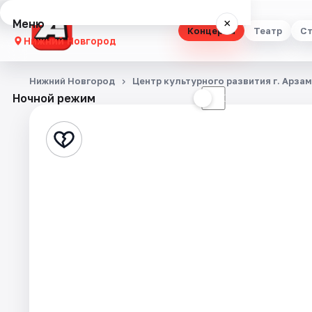
Меню
×
Концерты
Театр
Ст
Нижний Новгород
Концерты
Нижний Новгород
Центр культурного развития г. Арза
Ночной режим
☀
☾
Театр
Стендап
Выставки
Квесты
Экскурсии
Спорт
События