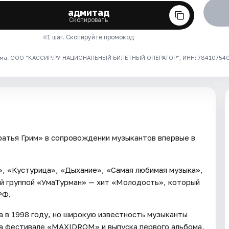
адмитад
Скопировать
1 шаг. Скопируйте промокод
ма. ООО "КАССИР.РУ-НАЦИОНАЛЬНЫЙ БИЛЕТНЫЙ ОПЕРАТОР", ИНН: 7841075409
ратья Грим» в сопровождении музыкантов впервые в
й», «Кустурица», «Дыхание», «Самая любимая музыка»,
ой группой «УмаТурман» — хит «Молодость», который
РФ.
а в 1998 году, но широкую известность музыканты
на фестивале «MAXIDROM» и выпуска первого альбома,