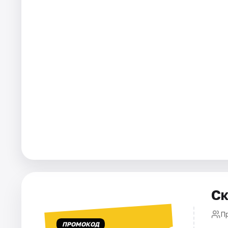
Города
Площадки
Артисты
Рейтинги
Ск
П
ПРОМОКОД