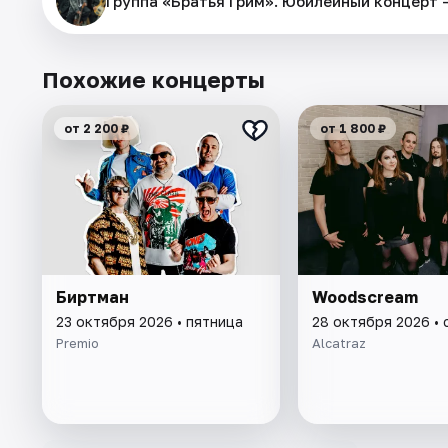
Группа «Братья Грим». Юбилейный концерт –​
Похожие концерты
от 2 200 ₽
от 1 800 ₽
Биртман
Woodscream
23 октября 2026 • пятница
28 октября 2026 •
Premio
Alcatraz