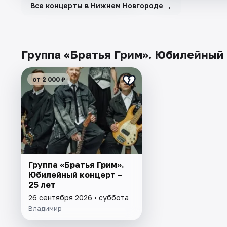
→
Все концерты в Нижнем Новгороде
Группа «Братья Грим». Юбилейный к
от 2 000 ₽
Группа «Братья Грим».
Юбилейный концерт –
25 лет
26 сентября 2026 • суббота
Владимир