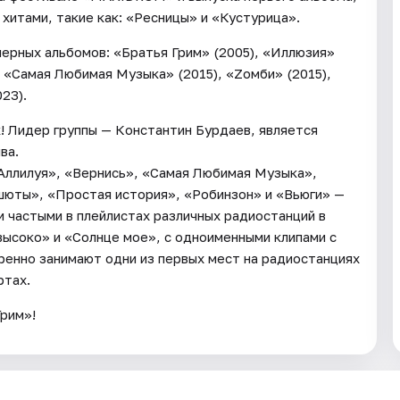
 хитами, такие как: «Ресницы» и «Кустурица».
мерных альбомов: «Братья Грим» (2005), «Иллюзия»
, «Самая Любимая Музыка» (2015), «Zомби» (2015),
23).
! Лидер группы — Константин Бурдаев, является
ва.
«Аллилуя», «Вернись», «Самая Любимая Музыка»,
шюты», «Простая история», «Робинзон» и «Вьюги» —
ли частыми в плейлистах различных радиостанций в
высоко» и «Солнце мое», с одноименными клипами с
ренно занимают одни из первых мест на радиостанциях
ртах.
рим»!