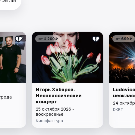
 25 лет
от 1 200 ₽
от 699 ₽
Игорь Хабаров.
Ludovico
Неоклассический
неоклас
 среда
концерт
24 октябр
25 октября 2026 •
DKRT
воскресенье
Кинофактура